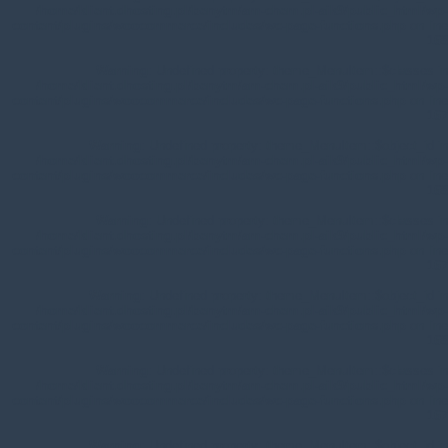
/home/klient.dhosting.pl/benytm/am-chem.pl-aik9/public_html/wp-
content/plugins/woocommerce/includes/wc-page-functions.php
on line
168
Warning
: Undefined property: theme_MenuItem::$classes in
/home/klient.dhosting.pl/benytm/am-chem.pl-aik9/public_html/wp-
content/plugins/woocommerce/includes/wc-page-functions.php
on line
167
Warning
: Undefined property: theme_MenuItem::$object_id in
/home/klient.dhosting.pl/benytm/am-chem.pl-aik9/public_html/wp-
content/plugins/woocommerce/includes/wc-page-functions.php
on line
168
Warning
: Undefined property: theme_MenuItem::$classes in
/home/klient.dhosting.pl/benytm/am-chem.pl-aik9/public_html/wp-
content/plugins/woocommerce/includes/wc-page-functions.php
on line
167
Warning
: Undefined property: theme_MenuItem::$object_id in
/home/klient.dhosting.pl/benytm/am-chem.pl-aik9/public_html/wp-
content/plugins/woocommerce/includes/wc-page-functions.php
on line
168
Warning
: Undefined property: theme_MenuItem::$classes in
/home/klient.dhosting.pl/benytm/am-chem.pl-aik9/public_html/wp-
content/plugins/woocommerce/includes/wc-page-functions.php
on line
167
Warning
: Undefined property: theme_MenuItem::$object_id in