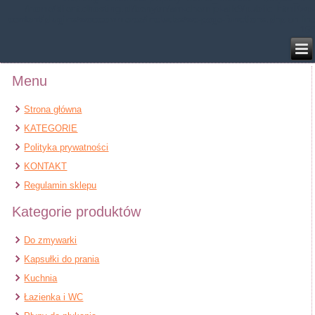
/home/klient.dhosting.pl/benytm/am-chem.pl-aik9/public_html/wp-
content/plugins/woocommerce/includes/wc-page-functions.php
on line
168
Menu
Strona główna
KATEGORIE
Polityka prywatności
KONTAKT
Regulamin sklepu
Kategorie produktów
Do zmywarki
Kapsułki do prania
Kuchnia
Łazienka i WC