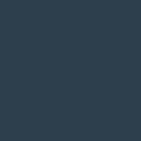
/home/klient.dhosting.pl/benytm/am-chem.pl-aik9/public_html/wp-
content/plugins/woocommerce/includes/wc-page-functions.php
on line
168
Warning
: Undefined property: theme_MenuItem::$classes in
/home/klient.dhosting.pl/benytm/am-chem.pl-aik9/public_html/wp-
content/plugins/woocommerce/includes/wc-page-functions.php
on line
167
Warning
: Undefined property: theme_MenuItem::$object_id in
/home/klient.dhosting.pl/benytm/am-chem.pl-aik9/public_html/wp-
content/plugins/woocommerce/includes/wc-page-functions.php
on line
168
Warning
: Undefined property: theme_MenuItem::$classes in
/home/klient.dhosting.pl/benytm/am-chem.pl-aik9/public_html/wp-
content/plugins/woocommerce/includes/wc-page-functions.php
on line
167
Warning
: Undefined property: theme_MenuItem::$object_id in
/home/klient.dhosting.pl/benytm/am-chem.pl-aik9/public_html/wp-
content/plugins/woocommerce/includes/wc-page-functions.php
on line
168
Warning
: Undefined property: theme_MenuItem::$classes in
/home/klient.dhosting.pl/benytm/am-chem.pl-aik9/public_html/wp-
content/plugins/woocommerce/includes/wc-page-functions.php
on line
167
Warning
: Undefined property: theme_MenuItem::$object_id in