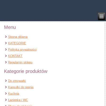
/home/klient.dhosting.pl/benytm/am-chem.pl-aik9/public_html/wp-
content/plugins/woocommerce/includes/wc-page-functions.php
on line
168
Menu
Strona główna
KATEGORIE
Polityka prywatności
KONTAKT
Regulamin sklepu
Kategorie produktów
Do zmywarki
Kapsułki do prania
Kuchnia
Łazienka i WC