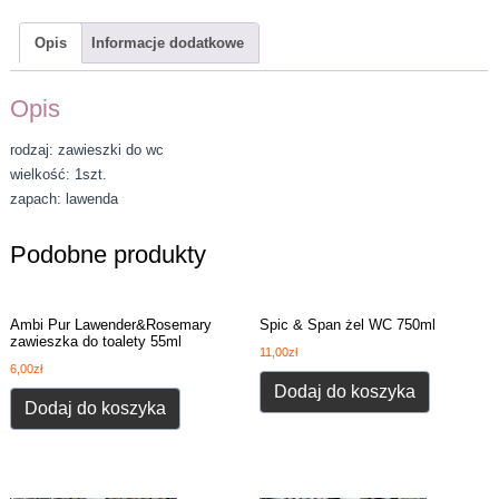
Opis
Informacje dodatkowe
Opis
rodzaj: zawieszki do wc
wielkość: 1szt.
zapach: lawenda
Podobne produkty
Ambi Pur Lawender&Rosemary
Spic & Span żel WC 750ml
zawieszka do toalety 55ml
11,00
zł
6,00
zł
Dodaj do koszyka
Dodaj do koszyka