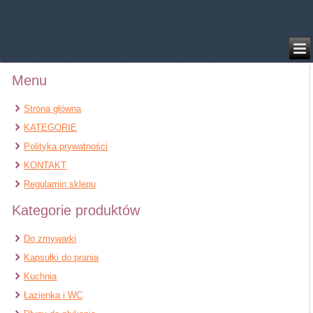
/home/klient.dhosting.pl/benytm/am-chem.pl-aik9/public_html/wp-
content/plugins/woocommerce/includes/wc-page-functions.php
on line
168
Menu
Strona główna
KATEGORIE
Polityka prywatności
KONTAKT
Regulamin sklepu
Kategorie produktów
Do zmywarki
Kapsułki do prania
Kuchnia
Łazienka i WC