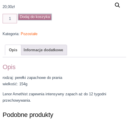
20,00
zł
ilość
Dodaj do koszyka
Lenor
Amethist
Kategoria:
Pozostałe
perełki
zapachowe
154g
Opis
Informacje dodatkowe
Opis
rodzaj: perełki zapachowe do prania
wielkość: 154g
Lenor Amethist zapewnia intensywny zapach aż do 12 tygodni
przechowywania.
Podobne produkty