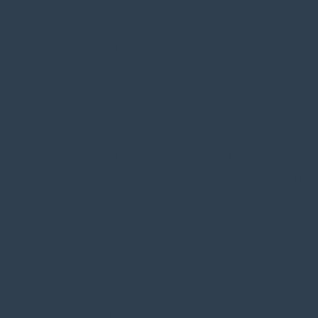
/home/klient.dhosting.pl/benytm/am-chem.pl-aik9/public_html/wp-
content/plugins/woocommerce/includes/wc-page-functions.php
on line
168
Warning
: Undefined property: theme_MenuItem::$classes in
/home/klient.dhosting.pl/benytm/am-chem.pl-aik9/public_html/wp-
content/plugins/woocommerce/includes/wc-page-functions.php
on line
167
Warning
: Undefined property: theme_MenuItem::$object_id in
/home/klient.dhosting.pl/benytm/am-chem.pl-aik9/public_html/wp-
content/plugins/woocommerce/includes/wc-page-functions.php
on line
168
Warning
: Undefined property: theme_MenuItem::$classes in
/home/klient.dhosting.pl/benytm/am-chem.pl-aik9/public_html/wp-
content/plugins/woocommerce/includes/wc-page-functions.php
on line
167
Warning
: Undefined property: theme_MenuItem::$object_id in
/home/klient.dhosting.pl/benytm/am-chem.pl-aik9/public_html/wp-
content/plugins/woocommerce/includes/wc-page-functions.php
on line
168
Warning
: Undefined property: theme_MenuItem::$classes in
/home/klient.dhosting.pl/benytm/am-chem.pl-aik9/public_html/wp-
content/plugins/woocommerce/includes/wc-page-functions.php
on line
167
Warning
: Undefined property: theme_MenuItem::$object_id in