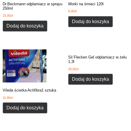
Dr.Beckmann odplamiacz w sprayu
Worki na śmieci 120l
250ml
6,00
zł
15,00
zł
Dodaj do koszyka
Dodaj do koszyka
Sil Flecken Gel odplamiacz w żelu
1,3l
20,00
zł
Dodaj do koszyka
Vileda ścierka Actifibra1 sztuka
11,00
zł
Dodaj do koszyka