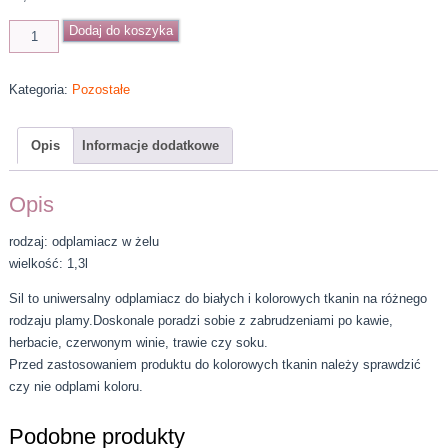
ilość
Dodaj do koszyka
Sil
Flecken
Kategoria:
Pozostałe
Gel
odplamiacz
w
Opis
Informacje dodatkowe
żelu
1,3l
Opis
rodzaj: odplamiacz w żelu
wielkość: 1,3l
Sil to uniwersalny odplamiacz do białych i kolorowych tkanin na różnego
rodzaju plamy.Doskonale poradzi sobie z zabrudzeniami po kawie,
herbacie, czerwonym winie, trawie czy soku.
Przed zastosowaniem produktu do kolorowych tkanin należy sprawdzić
czy nie odplami koloru.
Podobne produkty