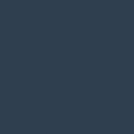
/home/klient.dhosting.pl/benytm/am-chem.pl-aik9/public_html/wp-
content/plugins/woocommerce/includes/wc-page-functions.php
on line
168
Warning
: Undefined property: theme_MenuItem::$classes in
/home/klient.dhosting.pl/benytm/am-chem.pl-aik9/public_html/wp-
content/plugins/woocommerce/includes/wc-page-functions.php
on line
167
Warning
: Undefined property: theme_MenuItem::$object_id in
/home/klient.dhosting.pl/benytm/am-chem.pl-aik9/public_html/wp-
content/plugins/woocommerce/includes/wc-page-functions.php
on line
168
Warning
: Undefined property: theme_MenuItem::$classes in
/home/klient.dhosting.pl/benytm/am-chem.pl-aik9/public_html/wp-
content/plugins/woocommerce/includes/wc-page-functions.php
on line
167
Warning
: Undefined property: theme_MenuItem::$object_id in
/home/klient.dhosting.pl/benytm/am-chem.pl-aik9/public_html/wp-
content/plugins/woocommerce/includes/wc-page-functions.php
on line
168
Warning
: Undefined property: theme_MenuItem::$classes in
/home/klient.dhosting.pl/benytm/am-chem.pl-aik9/public_html/wp-
content/plugins/woocommerce/includes/wc-page-functions.php
on line
167
Warning
: Undefined property: theme_MenuItem::$object_id in