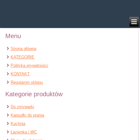
/home/klient.dhosting.pl/benytm/am-chem.pl-aik9/public_html/wp-
content/plugins/woocommerce/includes/wc-page-functions.php
on line
168
Menu
Strona główna
KATEGORIE
Polityka prywatności
KONTAKT
Regulamin sklepu
Kategorie produktów
Do zmywarki
Kapsułki do prania
Kuchnia
Łazienka i WC