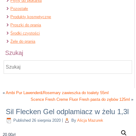
Płyny do płukania
Pozostałe
Produkty kosmetyczne
Proszki do prania
Środki czystości
Żele do prania
Szukaj
«
Ambi Pur Lawender&Rosemary zawieszka do toalety 55ml
Scence Fresh Creme Fluor Fresh pasta do zębów 125ml
»
Sil Flecken Gel odplamiacz w żelu 1,3l
Published
26 sierpnia 2020
|
By
Alicja Mazurek
20,00
zł