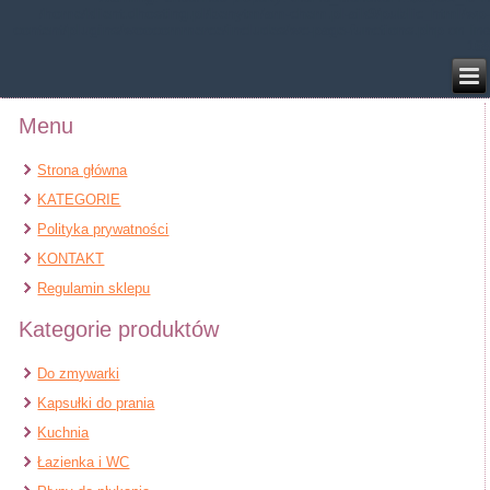
/home/klient.dhosting.pl/benytm/am-chem.pl-aik9/public_html/wp-
content/plugins/woocommerce/includes/wc-page-functions.php
on line
168
Menu
Strona główna
KATEGORIE
Polityka prywatności
KONTAKT
Regulamin sklepu
Kategorie produktów
Do zmywarki
Kapsułki do prania
Kuchnia
Łazienka i WC