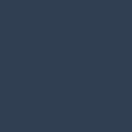
/home/klient.dhosting.pl/benytm/am-chem.pl-aik9/public_html/wp-
content/plugins/woocommerce/includes/wc-page-functions.php
on line
168
Warning
: Undefined property: theme_MenuItem::$classes in
/home/klient.dhosting.pl/benytm/am-chem.pl-aik9/public_html/wp-
content/plugins/woocommerce/includes/wc-page-functions.php
on line
167
Warning
: Undefined property: theme_MenuItem::$object_id in
/home/klient.dhosting.pl/benytm/am-chem.pl-aik9/public_html/wp-
content/plugins/woocommerce/includes/wc-page-functions.php
on line
168
Warning
: Undefined property: theme_MenuItem::$classes in
/home/klient.dhosting.pl/benytm/am-chem.pl-aik9/public_html/wp-
content/plugins/woocommerce/includes/wc-page-functions.php
on line
167
Warning
: Undefined property: theme_MenuItem::$object_id in
/home/klient.dhosting.pl/benytm/am-chem.pl-aik9/public_html/wp-
content/plugins/woocommerce/includes/wc-page-functions.php
on line
168
Warning
: Undefined property: theme_MenuItem::$classes in
/home/klient.dhosting.pl/benytm/am-chem.pl-aik9/public_html/wp-
content/plugins/woocommerce/includes/wc-page-functions.php
on line
167
Warning
: Undefined property: theme_MenuItem::$object_id in