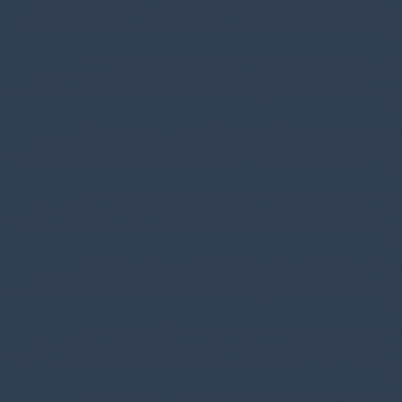
/home/klient.dhosting.pl/benytm/am-chem.pl-aik9/public_html/wp-
content/plugins/woocommerce/includes/wc-page-functions.php
on line
168
Warning
: Undefined property: theme_MenuItem::$classes in
/home/klient.dhosting.pl/benytm/am-chem.pl-aik9/public_html/wp-
content/plugins/woocommerce/includes/wc-page-functions.php
on line
167
Warning
: Undefined property: theme_MenuItem::$object_id in
/home/klient.dhosting.pl/benytm/am-chem.pl-aik9/public_html/wp-
content/plugins/woocommerce/includes/wc-page-functions.php
on line
168
Warning
: Undefined property: theme_MenuItem::$classes in
/home/klient.dhosting.pl/benytm/am-chem.pl-aik9/public_html/wp-
content/plugins/woocommerce/includes/wc-page-functions.php
on line
167
Warning
: Undefined property: theme_MenuItem::$object_id in
/home/klient.dhosting.pl/benytm/am-chem.pl-aik9/public_html/wp-
content/plugins/woocommerce/includes/wc-page-functions.php
on line
168
Warning
: Undefined property: theme_MenuItem::$classes in
/home/klient.dhosting.pl/benytm/am-chem.pl-aik9/public_html/wp-
content/plugins/woocommerce/includes/wc-page-functions.php
on line
167
Warning
: Undefined property: theme_MenuItem::$object_id in