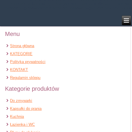
/home/klient.dhosting.pl/benytm/am-chem.pl-aik9/public_html/wp-
content/plugins/woocommerce/includes/wc-page-functions.php
on line
168
Menu
Strona główna
KATEGORIE
Polityka prywatności
KONTAKT
Regulamin sklepu
Kategorie produktów
Do zmywarki
Kapsułki do prania
Kuchnia
Łazienka i WC