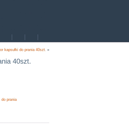
age-functions.php
on line
168
hem.pl-aik9/public_html/wp-
age-functions.php
on line
167
hem.pl-aik9/public_html/wp-
age-functions.php
on line
168
r kapsułki do prania 40szt.
»
ania 40szt.
 do prania