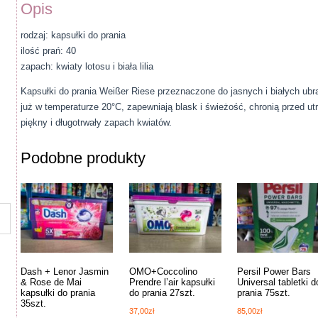
Opis
rodzaj: kapsułki do prania
ilość prań: 40
zapach: kwiaty lotosu i biała lilia
Kapsułki do prania Weißer Riese przeznaczone do jasnych i białych ub
już w temperaturze 20°C, zapewniają blask i świeżość, chronią przed u
piękny i długotrwały zapach kwiatów.
Podobne produkty
Dash + Lenor Jasmin
OMO+Coccolino
Persil Power Bars
& Rose de Mai
Prendre l’air kapsułki
Universal tabletki d
kapsułki do prania
do prania 27szt.
prania 75szt.
35szt.
37,00
zł
85,00
zł