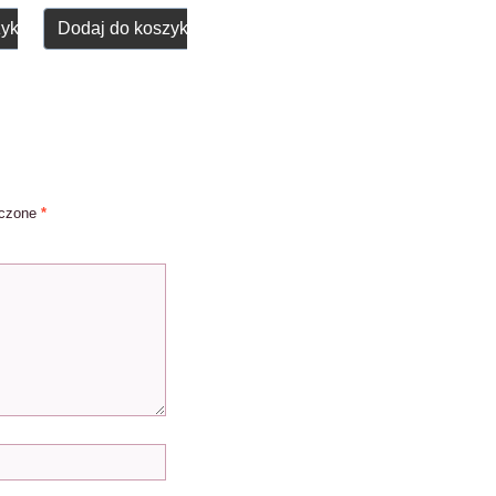
zyka
Dodaj do koszyka
aczone
*