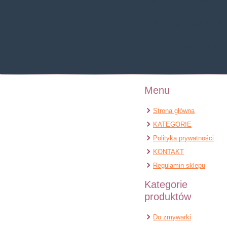
Warning
: Undefined pr
Warning
: Undefined prop
Menu
Strona główna
KATEGORIE
Polityka prywatności
KONTAKT
Regulamin sklepu
Kategorie
produktów
Do zmywarki