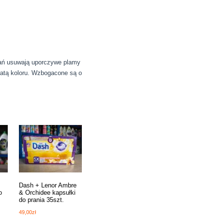
rań usuwają uporczywe plamy
tratą koloru. Wzbogacone są o
Dash + Lenor Ambre
o
& Orchidee kapsułki
do prania 35szt.
49,00
zł