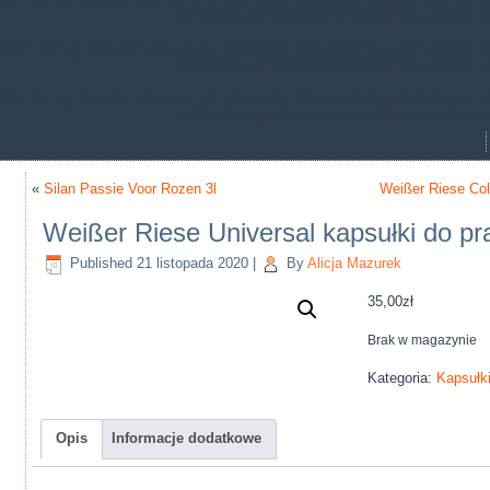
content/plugins/woocommerce/includes/wc-p
operty: theme_MenuItem::$classes in
/home/klient.dhosting.pl/benytm/am-c
content/plugins/woocommerce/includes/wc-p
erty: theme_MenuItem::$object_id in
/home/klient.dhosting.pl/benytm/am-c
content/plugins/woocommerce/includes/wc-p
«
Silan Passie Voor Rozen 3l
Weißer Riese Colo
Weißer Riese Universal kapsułki do pr
Published
21 listopada 2020
|
By
Alicja Mazurek
35,00
zł
Brak w magazynie
Kategoria:
Kapsułki
Opis
Informacje dodatkowe