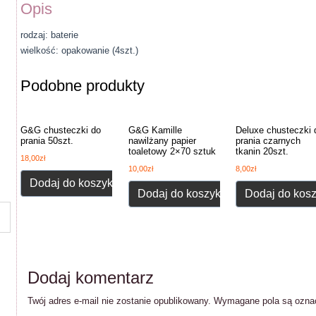
Opis
rodzaj: baterie
wielkość: opakowanie (4szt.)
Podobne produkty
G&G chusteczki do
G&G Kamille
Deluxe chusteczki 
prania 50szt.
nawilżany papier
prania czarnych
toaletowy 2×70 sztuk
tkanin 20szt.
18,00
zł
10,00
zł
8,00
zł
Dodaj do koszyka
Dodaj do koszyka
Dodaj do kos
Dodaj komentarz
Twój adres e-mail nie zostanie opublikowany.
Wymagane pola są ozn