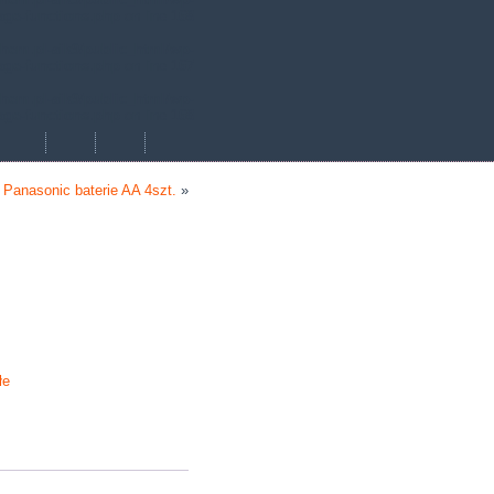
age-functions.php
on line
168
hem.pl-aik9/public_html/wp-
age-functions.php
on line
167
hem.pl-aik9/public_html/wp-
age-functions.php
on line
168
Panasonic baterie AA 4szt.
»
łe