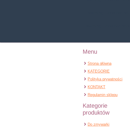
Warning
: Undefined pr
Warning
: Undefined prop
Menu
Strona główna
KATEGORIE
Polityka prywatności
KONTAKT
Regulamin sklepu
Kategorie
produktów
Do zmywarki