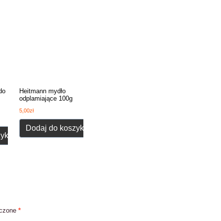
do
Heitmann mydło
odplamiające 100g
5,00
zł
Dodaj do koszyka
zyka
aczone
*