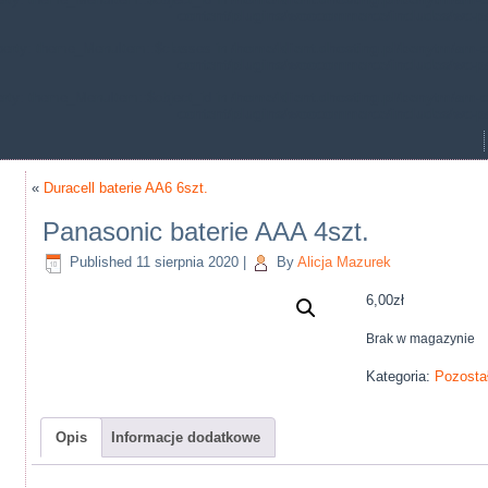
content/plugins/woocommerce/includes/wc-p
operty: theme_MenuItem::$classes in
/home/klient.dhosting.pl/benytm/am-c
content/plugins/woocommerce/includes/wc-p
erty: theme_MenuItem::$object_id in
/home/klient.dhosting.pl/benytm/am-c
content/plugins/woocommerce/includes/wc-p
«
Duracell baterie AA6 6szt.
Panasonic baterie AAA 4szt.
Published
11 sierpnia 2020
|
By
Alicja Mazurek
6,00
zł
Brak w magazynie
Kategoria:
Pozosta
Opis
Informacje dodatkowe