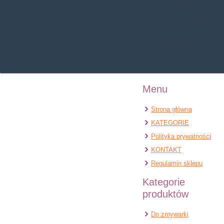
Warning
: Undefined pr
Warning
: Undefined prop
Menu
Strona główna
KATEGORIE
Polityka prywatności
KONTAKT
Regulamin sklepu
Kategorie
produktów
Do zmywarki