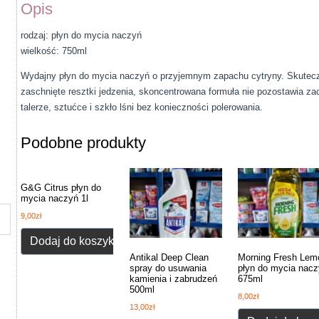
Opis
rodzaj: płyn do mycia naczyń
wielkość: 750ml
Wydajny płyn do mycia naczyń o przyjemnym zapachu cytryny. Skutecz
zaschnięte resztki jedzenia, skoncentrowana formuła nie pozostawia za
talerze, sztućce i szkło lśni bez konieczności polerowania.
Podobne produkty
G&G Citrus płyn do
mycia naczyń 1l
9,00
zł
Dodaj do koszyka
Antikal Deep Clean
Morning Fresh Lem
spray do usuwania
płyn do mycia nac
kamienia i zabrudzeń
675ml
500ml
8,00
zł
13,00
zł