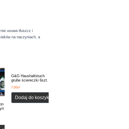
nie usuwa tłuszcz i
cieków na naczyniach, a
G&G Haushaltstuch
grube ściereczki 6szt.
7,00
zł
Dodaj do koszyka
on
zyń