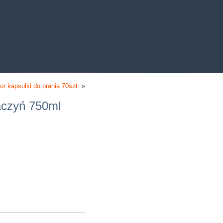
age-functions.php
on line
168
hem.pl-aik9/public_html/wp-
age-functions.php
on line
167
hem.pl-aik9/public_html/wp-
age-functions.php
on line
168
lor kapsułki do prania 70szt.
»
aczyń 750ml