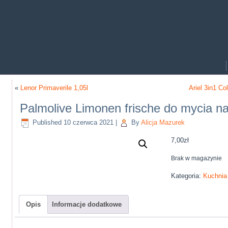
content/plugins/woocommerce/includes/wc-p
operty: theme_MenuItem::$classes in
/home/klient.dhosting.pl/benytm/am-c
content/plugins/woocommerce/includes/wc-p
erty: theme_MenuItem::$object_id in
/home/klient.dhosting.pl/benytm/am-c
content/plugins/woocommerce/includes/wc-p
«
Lenor Primaverile 1,05l
Ariel 3in1 Co
Palmolive Limonen frische do mycia n
Published
10 czerwca 2021
|
By
Alicja Mazurek
7,00
zł
Brak w magazynie
Kategoria:
Kuchnia
Opis
Informacje dodatkowe