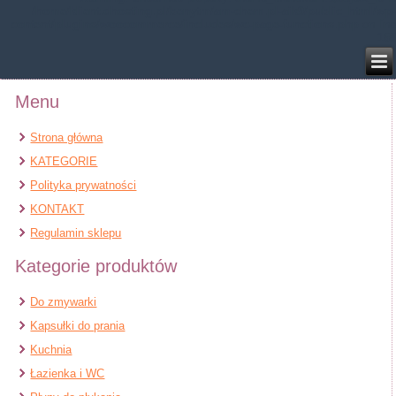
/home/klient.dhosting.pl/benytm/am-chem.pl-aik9/public_html/wp-
content/plugins/woocommerce/includes/wc-page-functions.php
on line
168
Menu
Strona główna
KATEGORIE
Polityka prywatności
KONTAKT
Regulamin sklepu
Kategorie produktów
Do zmywarki
Kapsułki do prania
Kuchnia
Łazienka i WC