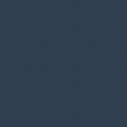
/home/klient.dhosting.pl/benytm/am-chem.pl-aik9/public_html/wp-
content/plugins/woocommerce/includes/wc-page-functions.php
on line
168
Warning
: Undefined property: theme_MenuItem::$classes in
/home/klient.dhosting.pl/benytm/am-chem.pl-aik9/public_html/wp-
content/plugins/woocommerce/includes/wc-page-functions.php
on line
167
Warning
: Undefined property: theme_MenuItem::$object_id in
/home/klient.dhosting.pl/benytm/am-chem.pl-aik9/public_html/wp-
content/plugins/woocommerce/includes/wc-page-functions.php
on line
168
Warning
: Undefined property: theme_MenuItem::$classes in
/home/klient.dhosting.pl/benytm/am-chem.pl-aik9/public_html/wp-
content/plugins/woocommerce/includes/wc-page-functions.php
on line
167
Warning
: Undefined property: theme_MenuItem::$object_id in
/home/klient.dhosting.pl/benytm/am-chem.pl-aik9/public_html/wp-
content/plugins/woocommerce/includes/wc-page-functions.php
on line
168
Warning
: Undefined property: theme_MenuItem::$classes in
/home/klient.dhosting.pl/benytm/am-chem.pl-aik9/public_html/wp-
content/plugins/woocommerce/includes/wc-page-functions.php
on line
167
Warning
: Undefined property: theme_MenuItem::$object_id in