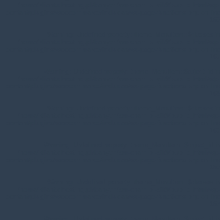
/home/klient.dhosting.pl/benytm/am-chem.pl-aik9/public_html/wp-
content/plugins/woocommerce/includes/wc-page-functions.php
on line
168
Warning
: Undefined property: theme_MenuItem::$classes in
/home/klient.dhosting.pl/benytm/am-chem.pl-aik9/public_html/wp-
content/plugins/woocommerce/includes/wc-page-functions.php
on line
167
Warning
: Undefined property: theme_MenuItem::$object_id in
/home/klient.dhosting.pl/benytm/am-chem.pl-aik9/public_html/wp-
content/plugins/woocommerce/includes/wc-page-functions.php
on line
168
Warning
: Undefined property: theme_MenuItem::$classes in
/home/klient.dhosting.pl/benytm/am-chem.pl-aik9/public_html/wp-
content/plugins/woocommerce/includes/wc-page-functions.php
on line
167
Warning
: Undefined property: theme_MenuItem::$object_id in
/home/klient.dhosting.pl/benytm/am-chem.pl-aik9/public_html/wp-
content/plugins/woocommerce/includes/wc-page-functions.php
on line
168
Warning
: Undefined property: theme_MenuItem::$classes in
/home/klient.dhosting.pl/benytm/am-chem.pl-aik9/public_html/wp-
content/plugins/woocommerce/includes/wc-page-functions.php
on line
167
Warning
: Undefined property: theme_MenuItem::$object_id in