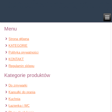
/home/klient.dhosting.pl/benytm/am-chem.pl-aik9/public_html/wp-
content/plugins/woocommerce/includes/wc-page-functions.php
on line
168
Menu
Strona główna
KATEGORIE
Polityka prywatności
KONTAKT
Regulamin sklepu
Kategorie produktów
Do zmywarki
Kapsułki do prania
Kuchnia
Łazienka i WC