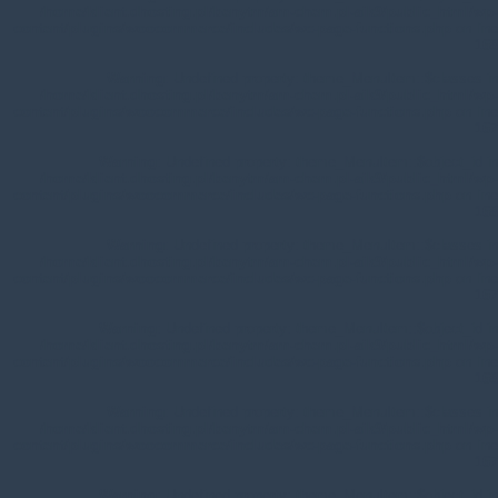
/home/klient.dhosting.pl/benytm/am-chem.pl-aik9/public_html/wp-
content/plugins/woocommerce/includes/wc-page-functions.php
on line
168
Warning
: Undefined property: theme_MenuItem::$classes in
/home/klient.dhosting.pl/benytm/am-chem.pl-aik9/public_html/wp-
content/plugins/woocommerce/includes/wc-page-functions.php
on line
167
Warning
: Undefined property: theme_MenuItem::$object_id in
/home/klient.dhosting.pl/benytm/am-chem.pl-aik9/public_html/wp-
content/plugins/woocommerce/includes/wc-page-functions.php
on line
168
Warning
: Undefined property: theme_MenuItem::$classes in
/home/klient.dhosting.pl/benytm/am-chem.pl-aik9/public_html/wp-
content/plugins/woocommerce/includes/wc-page-functions.php
on line
167
Warning
: Undefined property: theme_MenuItem::$object_id in
/home/klient.dhosting.pl/benytm/am-chem.pl-aik9/public_html/wp-
content/plugins/woocommerce/includes/wc-page-functions.php
on line
168
Warning
: Undefined property: theme_MenuItem::$classes in
/home/klient.dhosting.pl/benytm/am-chem.pl-aik9/public_html/wp-
content/plugins/woocommerce/includes/wc-page-functions.php
on line
167
Warning
: Undefined property: theme_MenuItem::$object_id in