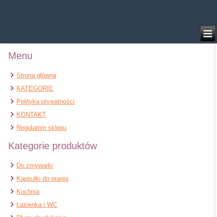
/home/klient.dhosting.pl/benytm/am-chem.pl-aik9/public_html/wp-
content/plugins/woocommerce/includes/wc-page-functions.php
on line
168
Menu
Strona główna
KATEGORIE
Polityka prywatności
KONTAKT
Regulamin sklepu
Kategorie produktów
Do zmywarki
Kapsułki do prania
Kuchnia
Łazienka i WC