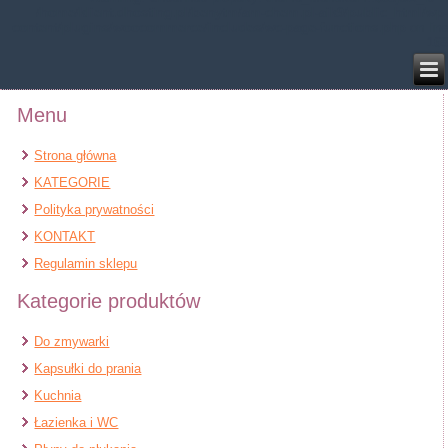
/home/klient.dhosting.pl/benytm/am-chem.pl-aik9/public_html/wp-
content/plugins/woocommerce/includes/wc-page-functions.php
on line
168
Menu
Strona główna
KATEGORIE
Polityka prywatności
KONTAKT
Regulamin sklepu
Kategorie produktów
Do zmywarki
Kapsułki do prania
Kuchnia
Łazienka i WC