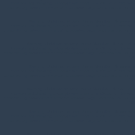
/home/klient.dhosting.pl/benytm/am-chem.pl-aik9/public_html/wp-
content/plugins/woocommerce/includes/wc-page-functions.php
on line
168
Warning
: Undefined property: theme_MenuItem::$classes in
/home/klient.dhosting.pl/benytm/am-chem.pl-aik9/public_html/wp-
content/plugins/woocommerce/includes/wc-page-functions.php
on line
167
Warning
: Undefined property: theme_MenuItem::$object_id in
/home/klient.dhosting.pl/benytm/am-chem.pl-aik9/public_html/wp-
content/plugins/woocommerce/includes/wc-page-functions.php
on line
168
Warning
: Undefined property: theme_MenuItem::$classes in
/home/klient.dhosting.pl/benytm/am-chem.pl-aik9/public_html/wp-
content/plugins/woocommerce/includes/wc-page-functions.php
on line
167
Warning
: Undefined property: theme_MenuItem::$object_id in
/home/klient.dhosting.pl/benytm/am-chem.pl-aik9/public_html/wp-
content/plugins/woocommerce/includes/wc-page-functions.php
on line
168
Warning
: Undefined property: theme_MenuItem::$classes in
/home/klient.dhosting.pl/benytm/am-chem.pl-aik9/public_html/wp-
content/plugins/woocommerce/includes/wc-page-functions.php
on line
167
Warning
: Undefined property: theme_MenuItem::$object_id in