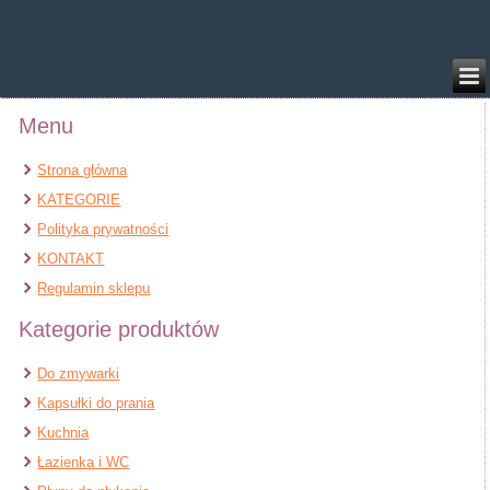
/home/klient.dhosting.pl/benytm/am-chem.pl-aik9/public_html/wp-
content/plugins/woocommerce/includes/wc-page-functions.php
on line
168
Menu
Strona główna
KATEGORIE
Polityka prywatności
KONTAKT
Regulamin sklepu
Kategorie produktów
Do zmywarki
Kapsułki do prania
Kuchnia
Łazienka i WC