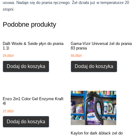
usuwa. Nadaje się do prania ręcznego. Żel działa już w temperaturze 20
stopni.
Podobne produkty
Dalli Woole & Seide płyn do prania
Gama-Vizir Universal żel do prania
1.1l
83 prania
24,00
zł
55,00
zł
Dodaj do koszyka
Dodaj do koszyka
Enzo 2in1 Color Gel Enzyme Kraft
4l
27,00
zł
Dodaj do koszyka
Kaylon for dark &black żel do