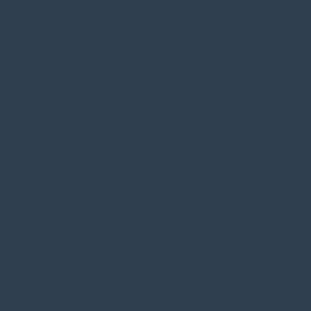
/home/klient.dhosting.pl/benytm/am-chem.pl-aik9/public_html/wp-
content/plugins/woocommerce/includes/wc-page-functions.php
on line
168
Warning
: Undefined property: theme_MenuItem::$classes in
/home/klient.dhosting.pl/benytm/am-chem.pl-aik9/public_html/wp-
content/plugins/woocommerce/includes/wc-page-functions.php
on line
167
Warning
: Undefined property: theme_MenuItem::$object_id in
/home/klient.dhosting.pl/benytm/am-chem.pl-aik9/public_html/wp-
content/plugins/woocommerce/includes/wc-page-functions.php
on line
168
Warning
: Undefined property: theme_MenuItem::$classes in
/home/klient.dhosting.pl/benytm/am-chem.pl-aik9/public_html/wp-
content/plugins/woocommerce/includes/wc-page-functions.php
on line
167
Warning
: Undefined property: theme_MenuItem::$object_id in
/home/klient.dhosting.pl/benytm/am-chem.pl-aik9/public_html/wp-
content/plugins/woocommerce/includes/wc-page-functions.php
on line
168
Warning
: Undefined property: theme_MenuItem::$classes in
/home/klient.dhosting.pl/benytm/am-chem.pl-aik9/public_html/wp-
content/plugins/woocommerce/includes/wc-page-functions.php
on line
167
Warning
: Undefined property: theme_MenuItem::$object_id in