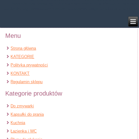
/home/klient.dhosting.pl/benytm/am-chem.pl-aik9/public_html/wp-
content/plugins/woocommerce/includes/wc-page-functions.php
on line
168
Menu
Strona główna
KATEGORIE
Polityka prywatności
KONTAKT
Regulamin sklepu
Kategorie produktów
Do zmywarki
Kapsułki do prania
Kuchnia
Łazienka i WC