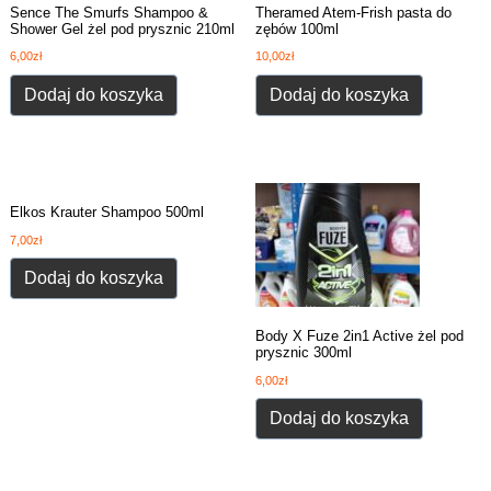
Sence The Smurfs Shampoo &
Theramed Atem-Frish pasta do
Shower Gel żel pod prysznic 210ml
zębów 100ml
6,00
zł
10,00
zł
Dodaj do koszyka
Dodaj do koszyka
Elkos Krauter Shampoo 500ml
7,00
zł
Dodaj do koszyka
Body X Fuze 2in1 Active żel pod
prysznic 300ml
6,00
zł
Dodaj do koszyka