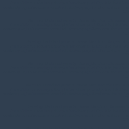
/home/klient.dhosting.pl/benytm/am-chem.pl-aik9/public_html/wp-
content/plugins/woocommerce/includes/wc-page-functions.php
on line
168
Warning
: Undefined property: theme_MenuItem::$classes in
/home/klient.dhosting.pl/benytm/am-chem.pl-aik9/public_html/wp-
content/plugins/woocommerce/includes/wc-page-functions.php
on line
167
Warning
: Undefined property: theme_MenuItem::$object_id in
/home/klient.dhosting.pl/benytm/am-chem.pl-aik9/public_html/wp-
content/plugins/woocommerce/includes/wc-page-functions.php
on line
168
Warning
: Undefined property: theme_MenuItem::$classes in
/home/klient.dhosting.pl/benytm/am-chem.pl-aik9/public_html/wp-
content/plugins/woocommerce/includes/wc-page-functions.php
on line
167
Warning
: Undefined property: theme_MenuItem::$object_id in
/home/klient.dhosting.pl/benytm/am-chem.pl-aik9/public_html/wp-
content/plugins/woocommerce/includes/wc-page-functions.php
on line
168
Warning
: Undefined property: theme_MenuItem::$classes in
/home/klient.dhosting.pl/benytm/am-chem.pl-aik9/public_html/wp-
content/plugins/woocommerce/includes/wc-page-functions.php
on line
167
Warning
: Undefined property: theme_MenuItem::$object_id in