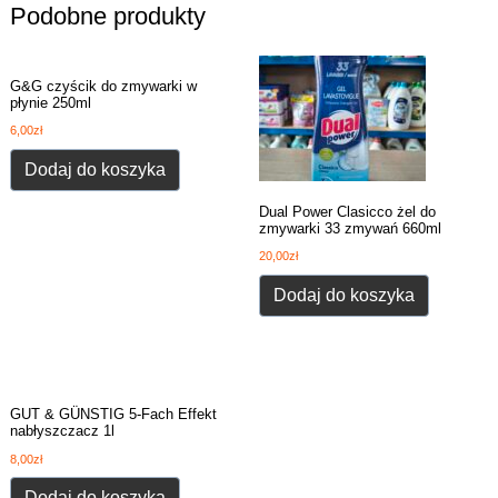
Podobne produkty
G&G czyścik do zmywarki w
płynie 250ml
6,00
zł
Dodaj do koszyka
Dual Power Clasicco żel do
zmywarki 33 zmywań 660ml
20,00
zł
Dodaj do koszyka
GUT & GÜNSTIG 5-Fach Effekt
nabłyszczacz 1l
8,00
zł
Dodaj do koszyka