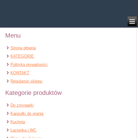
/home/klient.dhosting.pl/benytm/am-chem.pl-aik9/public_html/wp-
content/plugins/woocommerce/includes/wc-page-functions.php
on line
168
Menu
Strona główna
KATEGORIE
Polityka prywatności
KONTAKT
Regulamin sklepu
Kategorie produktów
Do zmywarki
Kapsułki do prania
Kuchnia
Łazienka i WC