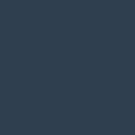
/home/klient.dhosting.pl/benytm/am-chem.pl-aik9/public_html/wp-
content/plugins/woocommerce/includes/wc-page-functions.php
on line
168
Warning
: Undefined property: theme_MenuItem::$classes in
/home/klient.dhosting.pl/benytm/am-chem.pl-aik9/public_html/wp-
content/plugins/woocommerce/includes/wc-page-functions.php
on line
167
Warning
: Undefined property: theme_MenuItem::$object_id in
/home/klient.dhosting.pl/benytm/am-chem.pl-aik9/public_html/wp-
content/plugins/woocommerce/includes/wc-page-functions.php
on line
168
Warning
: Undefined property: theme_MenuItem::$classes in
/home/klient.dhosting.pl/benytm/am-chem.pl-aik9/public_html/wp-
content/plugins/woocommerce/includes/wc-page-functions.php
on line
167
Warning
: Undefined property: theme_MenuItem::$object_id in
/home/klient.dhosting.pl/benytm/am-chem.pl-aik9/public_html/wp-
content/plugins/woocommerce/includes/wc-page-functions.php
on line
168
Warning
: Undefined property: theme_MenuItem::$classes in
/home/klient.dhosting.pl/benytm/am-chem.pl-aik9/public_html/wp-
content/plugins/woocommerce/includes/wc-page-functions.php
on line
167
Warning
: Undefined property: theme_MenuItem::$object_id in