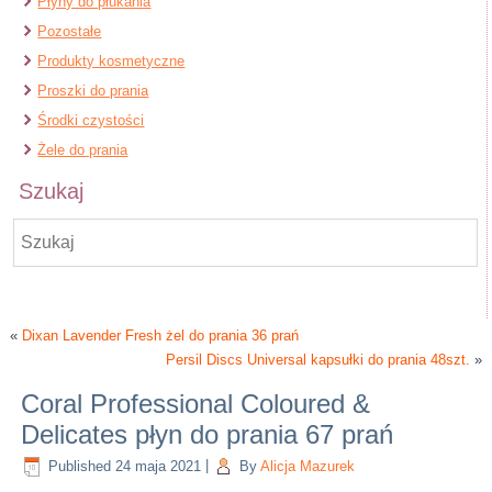
Płyny do płukania
Pozostałe
Produkty kosmetyczne
Proszki do prania
Środki czystości
Żele do prania
Szukaj
«
Dixan Lavender Fresh żel do prania 36 prań
Persil Discs Universal kapsułki do prania 48szt.
»
Coral Professional Coloured &
Delicates płyn do prania 67 prań
Published
24 maja 2021
|
By
Alicja Mazurek