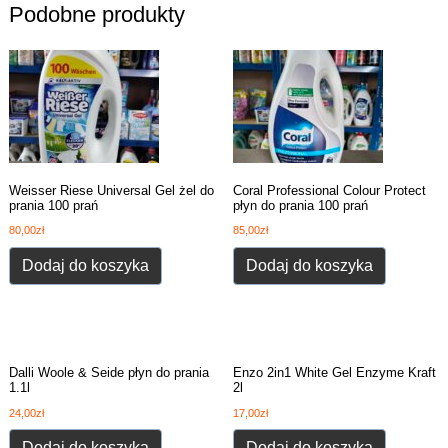
Podobne produkty
Weisser Riese Universal Gel żel do
Coral Professional Colour Protect
prania 100 prań
płyn do prania 100 prań
80,00
zł
85,00
zł
Dodaj do koszyka
Dodaj do koszyka
Dalli Woole & Seide płyn do prania
Enzo 2in1 White Gel Enzyme Kraft
1.1l
2l
24,00
zł
17,00
zł
Dodaj do koszyka
Dodaj do koszyka