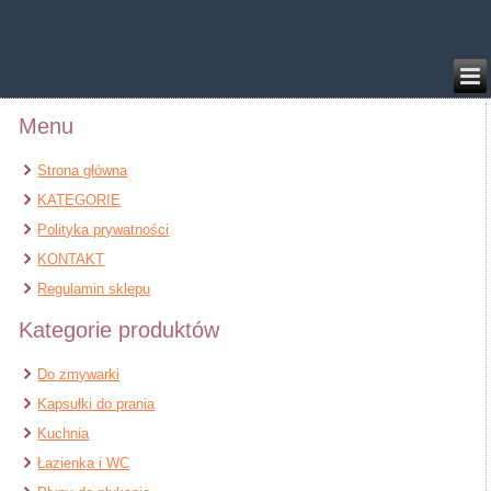
/home/klient.dhosting.pl/benytm/am-chem.pl-aik9/public_html/wp-
content/plugins/woocommerce/includes/wc-page-functions.php
on line
168
Menu
Strona główna
KATEGORIE
Polityka prywatności
KONTAKT
Regulamin sklepu
Kategorie produktów
Do zmywarki
Kapsułki do prania
Kuchnia
Łazienka i WC