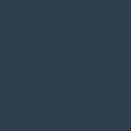
/home/klient.dhosting.pl/benytm/am-chem.pl-aik9/public_html/wp-
content/plugins/woocommerce/includes/wc-page-functions.php
on line
168
Warning
: Undefined property: theme_MenuItem::$classes in
/home/klient.dhosting.pl/benytm/am-chem.pl-aik9/public_html/wp-
content/plugins/woocommerce/includes/wc-page-functions.php
on line
167
Warning
: Undefined property: theme_MenuItem::$object_id in
/home/klient.dhosting.pl/benytm/am-chem.pl-aik9/public_html/wp-
content/plugins/woocommerce/includes/wc-page-functions.php
on line
168
Warning
: Undefined property: theme_MenuItem::$classes in
/home/klient.dhosting.pl/benytm/am-chem.pl-aik9/public_html/wp-
content/plugins/woocommerce/includes/wc-page-functions.php
on line
167
Warning
: Undefined property: theme_MenuItem::$object_id in
/home/klient.dhosting.pl/benytm/am-chem.pl-aik9/public_html/wp-
content/plugins/woocommerce/includes/wc-page-functions.php
on line
168
Warning
: Undefined property: theme_MenuItem::$classes in
/home/klient.dhosting.pl/benytm/am-chem.pl-aik9/public_html/wp-
content/plugins/woocommerce/includes/wc-page-functions.php
on line
167
Warning
: Undefined property: theme_MenuItem::$object_id in