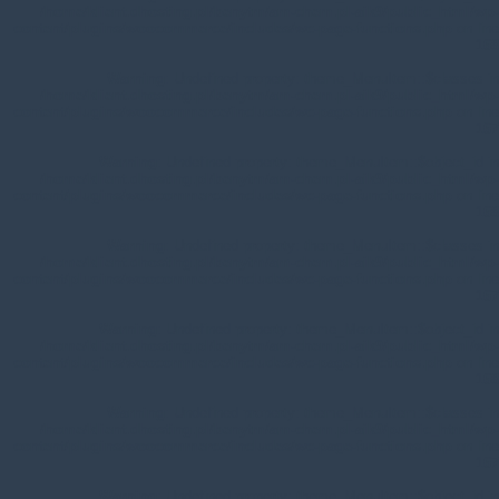
/home/klient.dhosting.pl/benytm/am-chem.pl-aik9/public_html/wp-
content/plugins/woocommerce/includes/wc-page-functions.php
on line
168
Warning
: Undefined property: theme_MenuItem::$classes in
/home/klient.dhosting.pl/benytm/am-chem.pl-aik9/public_html/wp-
content/plugins/woocommerce/includes/wc-page-functions.php
on line
167
Warning
: Undefined property: theme_MenuItem::$object_id in
/home/klient.dhosting.pl/benytm/am-chem.pl-aik9/public_html/wp-
content/plugins/woocommerce/includes/wc-page-functions.php
on line
168
Warning
: Undefined property: theme_MenuItem::$classes in
/home/klient.dhosting.pl/benytm/am-chem.pl-aik9/public_html/wp-
content/plugins/woocommerce/includes/wc-page-functions.php
on line
167
Warning
: Undefined property: theme_MenuItem::$object_id in
/home/klient.dhosting.pl/benytm/am-chem.pl-aik9/public_html/wp-
content/plugins/woocommerce/includes/wc-page-functions.php
on line
168
Warning
: Undefined property: theme_MenuItem::$classes in
/home/klient.dhosting.pl/benytm/am-chem.pl-aik9/public_html/wp-
content/plugins/woocommerce/includes/wc-page-functions.php
on line
167
Warning
: Undefined property: theme_MenuItem::$object_id in