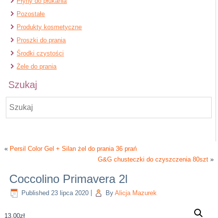
Płyny do płukania
Pozostałe
Produkty kosmetyczne
Proszki do prania
Środki czystości
Żele do prania
Szukaj
«
Persil Color Gel + Silan żel do prania 36 prań
G&G chusteczki do czyszczenia 80szt
»
Coccolino Primavera 2l
Published
23 lipca 2020
|
By
Alicja Mazurek
13,00
zł