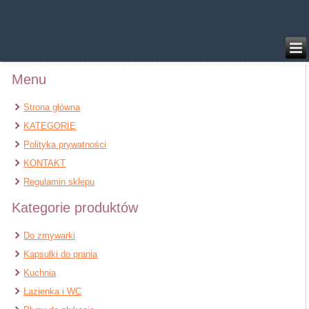
/home/klient.dhosting.pl/benytm/am-chem.pl-aik9/public_html/wp-
content/plugins/woocommerce/includes/wc-page-functions.php
on line
168
Menu
Strona główna
KATEGORIE
Polityka prywatności
KONTAKT
Regulamin sklepu
Kategorie produktów
Do zmywarki
Kapsułki do prania
Kuchnia
Łazienka i WC