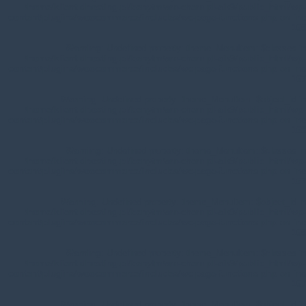
/home/klient.dhosting.pl/benytm/am-chem.pl-aik9/public_html/wp-
content/plugins/woocommerce/includes/wc-page-functions.php
on line
168
Warning
: Undefined property: theme_MenuItem::$classes in
/home/klient.dhosting.pl/benytm/am-chem.pl-aik9/public_html/wp-
content/plugins/woocommerce/includes/wc-page-functions.php
on line
167
Warning
: Undefined property: theme_MenuItem::$object_id in
/home/klient.dhosting.pl/benytm/am-chem.pl-aik9/public_html/wp-
content/plugins/woocommerce/includes/wc-page-functions.php
on line
168
Warning
: Undefined property: theme_MenuItem::$classes in
/home/klient.dhosting.pl/benytm/am-chem.pl-aik9/public_html/wp-
content/plugins/woocommerce/includes/wc-page-functions.php
on line
167
Warning
: Undefined property: theme_MenuItem::$object_id in
/home/klient.dhosting.pl/benytm/am-chem.pl-aik9/public_html/wp-
content/plugins/woocommerce/includes/wc-page-functions.php
on line
168
Warning
: Undefined property: theme_MenuItem::$classes in
/home/klient.dhosting.pl/benytm/am-chem.pl-aik9/public_html/wp-
content/plugins/woocommerce/includes/wc-page-functions.php
on line
167
Warning
: Undefined property: theme_MenuItem::$object_id in