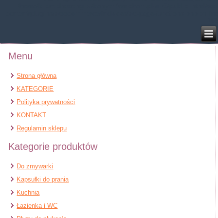
/home/klient.dhosting.pl/benytm/am-chem.pl-aik9/public_html/wp-
content/plugins/woocommerce/includes/wc-page-functions.php
on line
168
Menu
Strona główna
KATEGORIE
Polityka prywatności
KONTAKT
Regulamin sklepu
Kategorie produktów
Do zmywarki
Kapsułki do prania
Kuchnia
Łazienka i WC