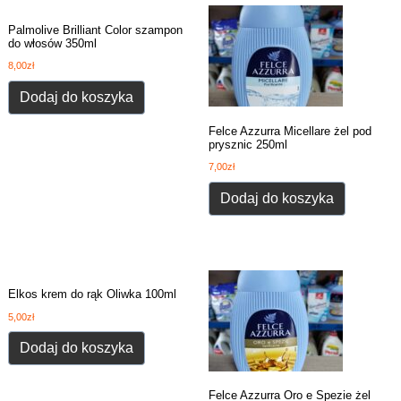
Palmolive Brilliant Color szampon
do włosów 350ml
8,00
zł
Dodaj do koszyka
Felce Azzurra Micellare żel pod
prysznic 250ml
7,00
zł
Dodaj do koszyka
Elkos krem do rąk Oliwka 100ml
5,00
zł
Dodaj do koszyka
Felce Azzurra Oro e Spezie żel