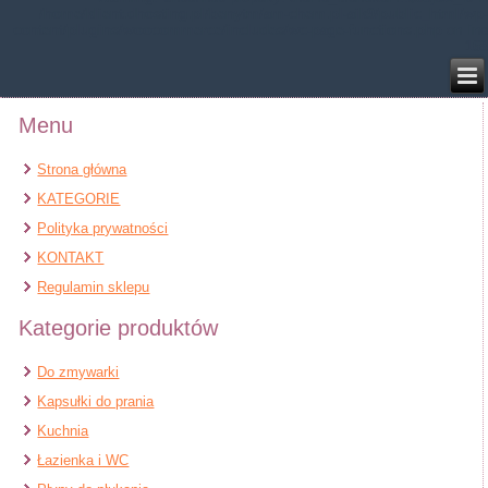
/home/klient.dhosting.pl/benytm/am-chem.pl-aik9/public_html/wp-
content/plugins/woocommerce/includes/wc-page-functions.php
on line
168
Menu
Strona główna
KATEGORIE
Polityka prywatności
KONTAKT
Regulamin sklepu
Kategorie produktów
Do zmywarki
Kapsułki do prania
Kuchnia
Łazienka i WC