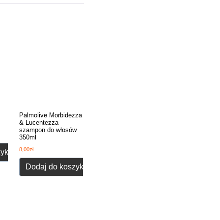
Palmolive Morbidezza
& Lucentezza
szampon do włosów
350ml
8,00
zł
zyka
Dodaj do koszyka