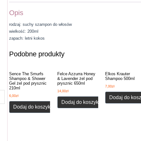
Opis
rodzaj: suchy szampon do włosów
wielkość: 200ml
zapach: letni kokos
Podobne produkty
Sence The Smurfs
Felce Azzurra Honey
Elkos Krauter
Shampoo & Shower
& Lavender żel pod
Shampoo 500ml
Gel żel pod prysznic
prysznic 650ml
7,00
zł
210ml
14,00
zł
6,00
zł
Dodaj do kos
Dodaj do koszyka
Dodaj do koszyka