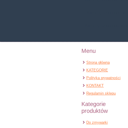
Warning
: Undefined pr
Warning
: Undefined prop
Menu
Strona główna
KATEGORIE
Polityka prywatności
KONTAKT
Regulamin sklepu
Kategorie
produktów
Do zmywarki