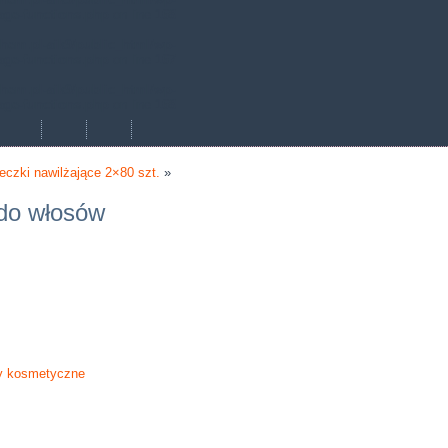
age-functions.php
on line
168
hem.pl-aik9/public_html/wp-
age-functions.php
on line
167
hem.pl-aik9/public_html/wp-
age-functions.php
on line
168
eczki nawilżające 2×80 szt.
»
do włosów
y kosmetyczne