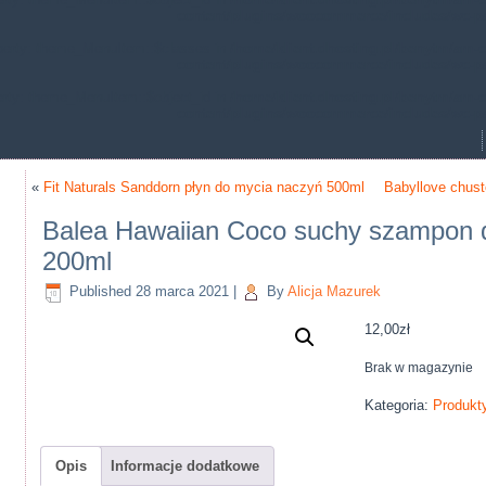
content/plugins/woocommerce/includes/wc-p
operty: theme_MenuItem::$classes in
/home/klient.dhosting.pl/benytm/am-c
content/plugins/woocommerce/includes/wc-p
erty: theme_MenuItem::$object_id in
/home/klient.dhosting.pl/benytm/am-c
content/plugins/woocommerce/includes/wc-p
«
Fit Naturals Sanddorn płyn do mycia naczyń 500ml
Babyllove chust
Balea Hawaiian Coco suchy szampon 
200ml
Published
28 marca 2021
|
By
Alicja Mazurek
12,00
zł
Brak w magazynie
Kategoria:
Produkt
Opis
Informacje dodatkowe