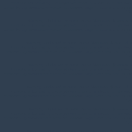
/home/klient.dhosting.pl/benytm/am-chem.pl-aik9/public_html/wp-
content/plugins/woocommerce/includes/wc-page-functions.php
on line
168
Warning
: Undefined property: theme_MenuItem::$classes in
/home/klient.dhosting.pl/benytm/am-chem.pl-aik9/public_html/wp-
content/plugins/woocommerce/includes/wc-page-functions.php
on line
167
Warning
: Undefined property: theme_MenuItem::$object_id in
/home/klient.dhosting.pl/benytm/am-chem.pl-aik9/public_html/wp-
content/plugins/woocommerce/includes/wc-page-functions.php
on line
168
Warning
: Undefined property: theme_MenuItem::$classes in
/home/klient.dhosting.pl/benytm/am-chem.pl-aik9/public_html/wp-
content/plugins/woocommerce/includes/wc-page-functions.php
on line
167
Warning
: Undefined property: theme_MenuItem::$object_id in
/home/klient.dhosting.pl/benytm/am-chem.pl-aik9/public_html/wp-
content/plugins/woocommerce/includes/wc-page-functions.php
on line
168
Warning
: Undefined property: theme_MenuItem::$classes in
/home/klient.dhosting.pl/benytm/am-chem.pl-aik9/public_html/wp-
content/plugins/woocommerce/includes/wc-page-functions.php
on line
167
Warning
: Undefined property: theme_MenuItem::$object_id in