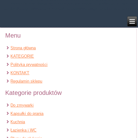
/home/klient.dhosting.pl/benytm/am-chem.pl-aik9/public_html/wp-
content/plugins/woocommerce/includes/wc-page-functions.php
on line
168
Menu
Strona główna
KATEGORIE
Polityka prywatności
KONTAKT
Regulamin sklepu
Kategorie produktów
Do zmywarki
Kapsułki do prania
Kuchnia
Łazienka i WC