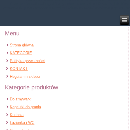
/home/klient.dhosting.pl/benytm/am-chem.pl-aik9/public_html/wp-
content/plugins/woocommerce/includes/wc-page-functions.php
on line
168
Menu
Strona główna
KATEGORIE
Polityka prywatności
KONTAKT
Regulamin sklepu
Kategorie produktów
Do zmywarki
Kapsułki do prania
Kuchnia
Łazienka i WC