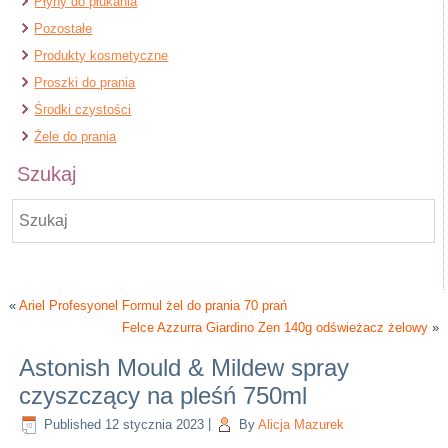
Płyny do płukania
Pozostałe
Produkty kosmetyczne
Proszki do prania
Środki czystości
Żele do prania
Szukaj
«
Ariel Profesyonel Formul żel do prania 70 prań
Felce Azzurra Giardino Zen 140g odświeżacz żelowy
»
Astonish Mould & Mildew spray
czyszczący na pleśń 750ml
Published
12 stycznia 2023
|
By
Alicja Mazurek