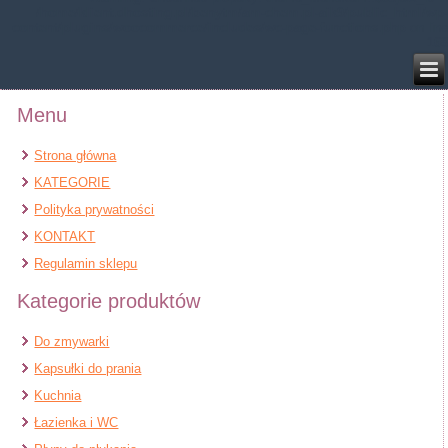
/home/klient.dhosting.pl/benytm/am-chem.pl-aik9/public_html/wp-
content/plugins/woocommerce/includes/wc-page-functions.php
on line
168
Menu
Strona główna
KATEGORIE
Polityka prywatności
KONTAKT
Regulamin sklepu
Kategorie produktów
Do zmywarki
Kapsułki do prania
Kuchnia
Łazienka i WC