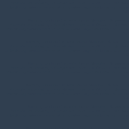
/home/klient.dhosting.pl/benytm/am-chem.pl-aik9/public_html/wp-
content/plugins/woocommerce/includes/wc-page-functions.php
on line
168
Warning
: Undefined property: theme_MenuItem::$classes in
/home/klient.dhosting.pl/benytm/am-chem.pl-aik9/public_html/wp-
content/plugins/woocommerce/includes/wc-page-functions.php
on line
167
Warning
: Undefined property: theme_MenuItem::$object_id in
/home/klient.dhosting.pl/benytm/am-chem.pl-aik9/public_html/wp-
content/plugins/woocommerce/includes/wc-page-functions.php
on line
168
Warning
: Undefined property: theme_MenuItem::$classes in
/home/klient.dhosting.pl/benytm/am-chem.pl-aik9/public_html/wp-
content/plugins/woocommerce/includes/wc-page-functions.php
on line
167
Warning
: Undefined property: theme_MenuItem::$object_id in
/home/klient.dhosting.pl/benytm/am-chem.pl-aik9/public_html/wp-
content/plugins/woocommerce/includes/wc-page-functions.php
on line
168
Warning
: Undefined property: theme_MenuItem::$classes in
/home/klient.dhosting.pl/benytm/am-chem.pl-aik9/public_html/wp-
content/plugins/woocommerce/includes/wc-page-functions.php
on line
167
Warning
: Undefined property: theme_MenuItem::$object_id in