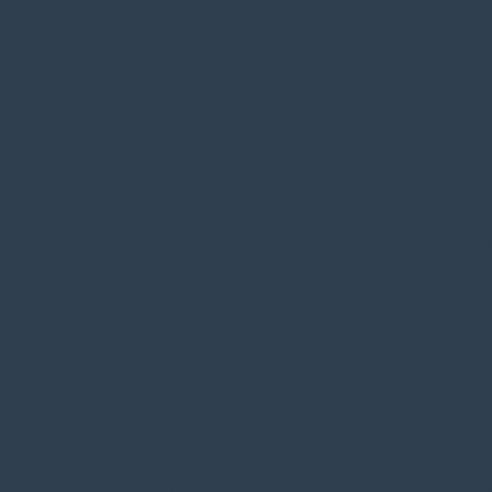
/home/klient.dhosting.pl/benytm/am-chem.pl-aik9/public_html/wp-
content/plugins/woocommerce/includes/wc-page-functions.php
on line
168
Warning
: Undefined property: theme_MenuItem::$classes in
/home/klient.dhosting.pl/benytm/am-chem.pl-aik9/public_html/wp-
content/plugins/woocommerce/includes/wc-page-functions.php
on line
167
Warning
: Undefined property: theme_MenuItem::$object_id in
/home/klient.dhosting.pl/benytm/am-chem.pl-aik9/public_html/wp-
content/plugins/woocommerce/includes/wc-page-functions.php
on line
168
Warning
: Undefined property: theme_MenuItem::$classes in
/home/klient.dhosting.pl/benytm/am-chem.pl-aik9/public_html/wp-
content/plugins/woocommerce/includes/wc-page-functions.php
on line
167
Warning
: Undefined property: theme_MenuItem::$object_id in
/home/klient.dhosting.pl/benytm/am-chem.pl-aik9/public_html/wp-
content/plugins/woocommerce/includes/wc-page-functions.php
on line
168
Warning
: Undefined property: theme_MenuItem::$classes in
/home/klient.dhosting.pl/benytm/am-chem.pl-aik9/public_html/wp-
content/plugins/woocommerce/includes/wc-page-functions.php
on line
167
Warning
: Undefined property: theme_MenuItem::$object_id in