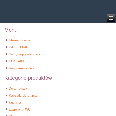
/home/klient.dhosting.pl/benytm/am-chem.pl-aik9/public_html/wp-
content/plugins/woocommerce/includes/wc-page-functions.php
on line
168
Menu
Strona główna
KATEGORIE
Polityka prywatności
KONTAKT
Regulamin sklepu
Kategorie produktów
Do zmywarki
Kapsułki do prania
Kuchnia
Łazienka i WC